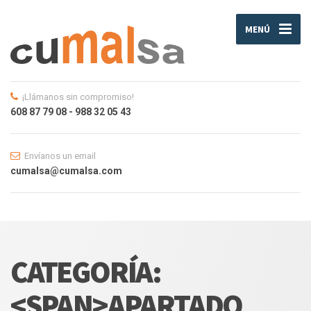
MENÚ
¡Llámanos sin compromiso!
608 87 79 08 - 988 32 05 43
Envíanos un email
cumalsa@cumalsa.com
CATEGORÍA:
<SPAN>APARTADO