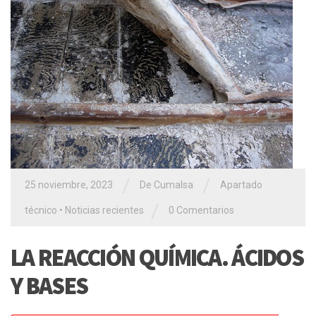
/
/
25 noviembre, 2023
De Cumalsa
Apartado
/
técnico
•
Noticias recientes
0 Comentarios
LA REACCIÓN QUÍMICA. ÁCIDOS
Y BASES