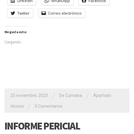
LinkedIn
WhatsApp
Facebook
Twitter
Correo electrónico
Me gusta esto:
Cargando...
/
/
25 noviembre, 2023
De Cumalsa
Apartado
/
técnico
0 Comentarios
INFORME PERICIAL