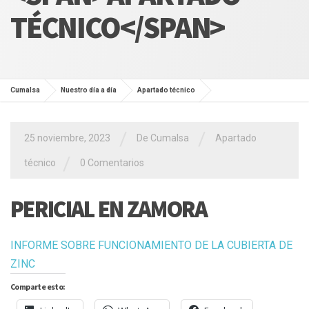
TÉCNICO</SPAN>
Cumalsa
Nuestro día a día
Apartado técnico
/
/
25 noviembre, 2023
De Cumalsa
Apartado
/
técnico
0 Comentarios
PERICIAL EN ZAMORA
INFORME SOBRE FUNCIONAMIENTO DE LA CUBIERTA DE
ZINC
Comparte esto: