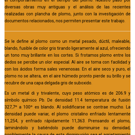
el comportamiento en el tiempo del plomo. Nuestro paso por
diversas obras muy antiguas y el análisis de las recientes
realizadas con plancha de plomo, junto con la investigación de
documentos relacionados, nos permiten presentar este trabajo.
Se le define al plomo como un metal pesado, dúctil, maleable,
blando, fusible de color gris tirando ligeramente al azul, ofreciendo
un tono muy brillante en los cortes. Si frotamos plomo entre los
dedos se percibe un olor especial. Al aire se toma con facilidad y
con los ácidos forma sales venenosas. En el aire seco y puro, el
plomo no se altera, en el aire húmedo pronto pierde su brillo y se
recubre de una capa delgada gris de suboxido.
Es un metal di y trivalente, cuyo peso atómico es de 206.9 y
símbolo químico Pb. De densidad 11.4 temperatura de fusión
327,7º a 100º es blando. Al solidificarse se contrae mucho. La
densidad puede variar, el plomo cristalino enfriado lentamente
11,254, y enfriado rápidamente 11,363. Prensando el plomo,
laminándolo y batiéndolo puede disminuirse su densidad,
posiblemente la causa de esta disminución sea el agrietamiento