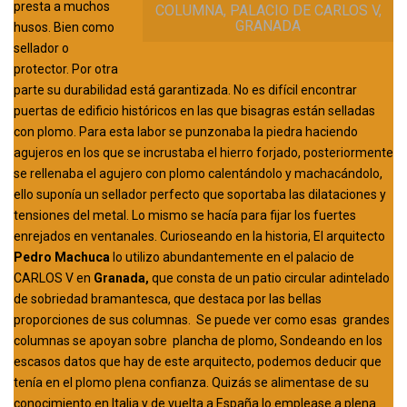
presta a muchos
COLUMNA, PALACIO DE CARLOS V,
GRANADA
husos. Bien como
sellador o
protector. Por otra
parte su durabilidad está garantizada. No es difícil encontrar
puertas de edificio históricos en las que bisagras están selladas
con plomo. Para esta labor se punzonaba la piedra haciendo
agujeros en los que se incrustaba el hierro forjado, posteriormente
se rellenaba el agujero con plomo calentándolo y machacándolo,
ello suponía un sellador perfecto que soportaba las dilataciones y
tensiones del metal. Lo mismo se hacía para fijar los fuertes
enrejados en ventanales. Curioseando en la historia, El arquitecto
Pedro Machuca
lo utilizo abundantemente en el palacio de
CARLOS V en
Granada,
que consta de un patio circular adintelado
de sobriedad bramantesca, que destaca por las bellas
proporciones de sus columnas. Se puede ver como esas grandes
columnas se apoyan sobre plancha de plomo, Sondeando en los
escasos datos que hay de este arquitecto, podemos deducir que
tenía en el plomo plena confianza. Quizás se alimentase de su
conocimiento en Italia y de vuelta a España lo emplease a plena