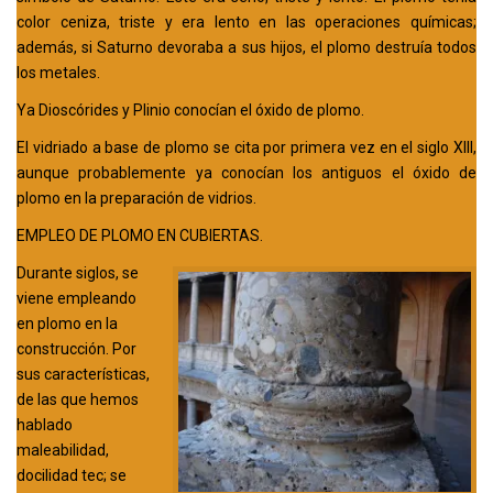
color ceniza, triste y era lento en las operaciones químicas;
además, si Saturno devoraba a sus hijos, el plomo destruía todos
los metales.
Ya Dioscórides y Plinio conocían el óxido de plomo.
El vidriado a base de plomo se cita por primera vez en el siglo XIII,
aunque probablemente ya conocían los antiguos el óxido de
plomo en la preparación de vidrios.
EMPLEO DE PLOMO EN CUBIERTAS.
Durante siglos, se
viene empleando
en plomo en la
construcción. Por
sus características,
de las que hemos
hablado
maleabilidad,
docilidad tec; se