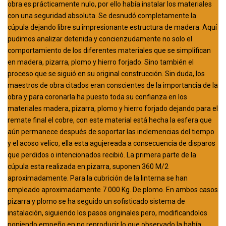
obra es prácticamente nulo, por ello había instalar los materiales
con una seguridad absoluta. Se desnudó completamente la
cúpula dejando libre su impresionante estructura de madera. Aquí
pudimos analizar detenida y concienzudamente no solo el
comportamiento de los diferentes materiales que se simplifican
en madera, pizarra, plomo y hierro forjado. Sino también el
proceso que se siguió en su original construcción. Sin duda, los
maestros de obra citados eran conscientes de la importancia de la
obra y para coronarla ha puesto toda su confianza en los
materiales madera, pizarra, plomo y hierro forjado dejando para el
remate final el cobre, con este material está hecha la esfera que
aún permanece después de soportar las inclemencias del tiempo
y el acoso velico, ella esta agujereada a consecuencia de disparos
que perdidos o intencionados recibió. La primera parte de la
cúpula esta realizada en pizarra, suponen 360 M/2
aproximadamente. Para la cubrición de la linterna se han
empleado aproximadamente 7.000 Kg. De plomo. En ambos casos
pizarra y plomo se ha seguido un sofisticado sistema de
instalación, siguiendo los pasos originales pero, modificandolos
poniendo empeño en no reproducir lo que observado la había