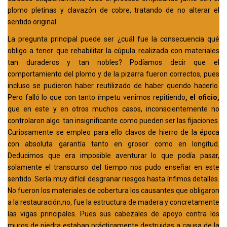
plomo pletinas y clavazón de cobre, tratando de no alterar el
sentido original.
La pregunta principal puede ser ¿cuál fue la consecuencia qué
obligo a tener que rehabilitar la cúpula realizada con materiales
tan duraderos y tan nobles? Podíamos decir que el
comportamiento del plomo y de la pizarra fueron correctos, pues
incluso se pudieron haber reutilizado de haber querido hacerlo.
Pero falló lo que con tanto ímpetu venimos repitiendo
, el oficio,
que en este y en otros muchos casos, inconscientemente no
controlaron algo tan insignificante como pueden ser las fijaciones.
Curiosamente se empleo para ello clavos de hierro de la época
con absoluta garantía tanto en grosor como en longitud.
Deducimos que era imposible aventurar lo que podía pasar,
solamente el transcurso del tiempo nos pudo enseñar en este
sentido. Sería muy difícil desgranar riesgos hasta ínfimos detalles.
No fueron los materiales de cobertura los causantes que obligaron
a la restauración,no, fue la estructura de madera y concretamente
las vigas principales. Pues sus cabezales de apoyo contra los
muros de piedra estaban prácticamente destruidas a causa de la