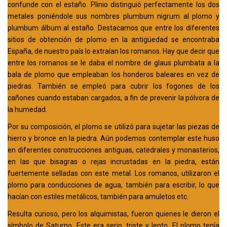
confunde con el estaño. Plinio distinguió perfectamente los dos
metales poniéndole sus nombres plumbum nigrum al plomo y
plumbum álbum al estaño. Destacamos que entre los diferentes
sitios de obtención de plomo en la antigüedad se encontraba
España, de nuestro país lo extraían los romanos. Hay que decir que
entre los romanos se le daba el nombre de glaus plumbata a la
bala de plomo que empleaban los honderos baleares en vez de
piedras. También se empleó para cubrir los fogones de los
cañones cuando estaban cargados, a fin de prevenir la pólvora de
la humedad.
Por su composición, el plomo se utilizó para sujetar las piezas de
hierro y bronce en la piedra. Aún podemos contemplar este huso
en diferentes construcciones antiguas, catedrales y monasterios,
en las que bisagras o rejas incrustadas en la piedra, están
fuertemente selladas con este metal. Los romanos, utilizaron el
plomo para conducciones de agua, también para escribir, lo que
hacían con estiles metálicos, también para amuletos etc.
Resulta curioso, pero los alquimistas, fueron quienes le dieron el
símbolo de Saturno. Este era serio, triste y lento. El plomo tenía