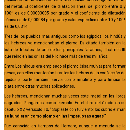
del metal. El coeficiente de dilatación lineal del plomo entre 0 y
100º es de 0,00003005 por grado y el coeficiente de dilatación
cúbica es de 0,000084 por grado y calor especifico entre 10 y 100º
es de 0,0314.
Tres de los pueblos más antiguos como los egipcios, los hindús y
los hebreos ya mencionaban el plomo. Es citado también en la
lista de tributos de uno de los principales faraones, Thutmes III,
que reino en las orillas del Nilo hace más de tres mil años.
Entre Los hindús era empleado el plomo (sisa,mulva) para formar
pesas, con ellas mantenían tirantes las hebras de la confección de
tejidos a parte también servía como amuleto y para limpiar la
plata entre otras muchas aplicaciones.
Los hebreos, mencionan muchas veces este metal en los libros
sagrados. Pongamos como ejemplo. En el libro del éxodo en su
capítulo XV, versículo 10, “ Soplaste con tu viento: los cubrió el mar;
se hundieron como plomo en las impetuosas aguas
"”
Fue conocido en tiempos de Homero, aunque a menudo se le