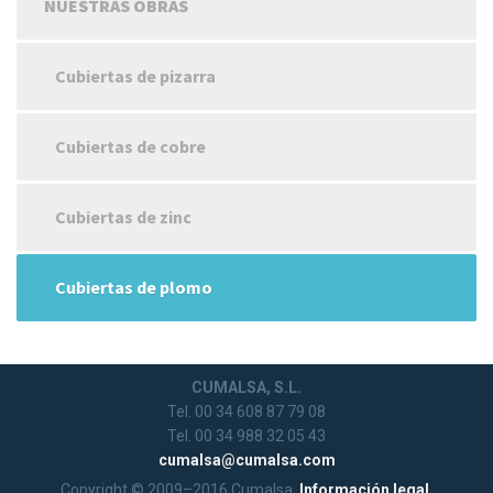
NUESTRAS OBRAS
Cubiertas de pizarra
Cubiertas de cobre
Cubiertas de zinc
Cubiertas de plomo
CUMALSA, S.L.
Tel. 00 34 608 87 79 08
Tel. 00 34 988 32 05 43
cumalsa@cumalsa.com
Copyright © 2009–2016 Cumalsa.
Información legal.