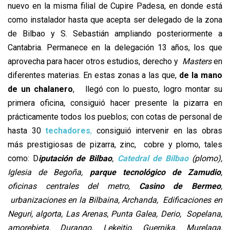
nuevo en la misma filial de Cupire Padesa, en donde está
como instalador hasta que acepta ser delegado de la zona
de Bilbao y S. Sebastián ampliando posteriormente a
Cantabria. Permanece en la delegación 13 años, los que
aprovecha para hacer otros estudios, derecho y
Masters
en
diferentes materias. En estas zonas a las que,
de la mano
de un chalanero
, llegó con lo puesto, logro montar su
primera oficina, consiguió hacer presente la pizarra en
prácticamente todos los pueblos; con cotas de personal de
hasta 30
techadores
,
consiguió intervenir en las obras
más prestigiosas de pizarra, zinc, cobre y plomo, tales
como: D
iputación de Bilbao
,
Catedral de Bilbao
(plomo),
Iglesia de Begoña,
parque tecnológico de Zamudio
,
oficinas centrales del metro,
Casino de Bermeo
,
urbanizaciones en la Bilbaina, Archanda, Edificaciones en
Neguri, algorta, Las Arenas, Punta Galea, Derio, Sopelana,
amorebieta, Durango, Lekeitio, Guernika, Murelaga,