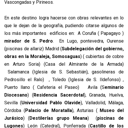
Vascongadas y Pirineos.
En este destino logra hacerse con obras relevantes en lo
que le dejan de la geografía, pudiendo citarse algunos de
los más importantes edificios en: A Coruña ( Papagayo )
mirador de S. Pedro
. En Lugo, pontevedra, Ourense
(piscinas de allariz) Madrid (
Subdelegación del gobierno,
obras en la Moraleja, Somosaguas
) ( cubiertas de cobre
en Arturo Soria) (Casa del Almirante de la Armada)
Salamanca (Iglesia de S. Sebastián), gasolineras de
Pedrosillo el Ralo) , Toledo (Iglesia de S. Ildefonso) ,
Puerto llano ( Cafeteria el Paseo) Avila (S
eminario
Diocesano
) (
Residencia Sacerdotal
), Granada, Huelva,
Sevilla (
Universidad Pablo Olavide
), Valladolid, Málaga,
Córdoba (
Palacio de Moratalla
), Asturias (
Museo del
Jurásico
) (
Destilerías grupo Meana
) (
piscinas de
Lugones
) León (Catedral), Ponferrada (
Castillo de los