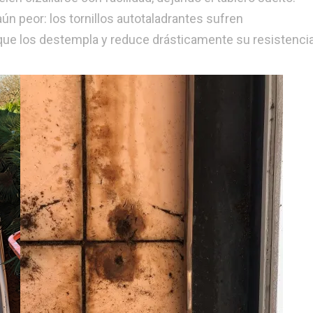
aún peor: los tornillos autotaladrantes sufren
o que los destempla y reduce drásticamente su resistenci