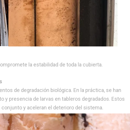
compromete la estabilidad de toda la cubierta.
s
xentos de degradación biológica. En la práctica, se han
to y presencia de larvas en tableros degradados. Estos
conjunto y aceleran el deterioro del sistema.