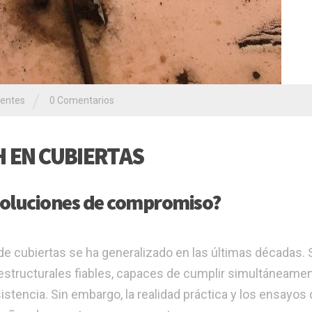
/
ientes
0 Comentarios
 EN CUBIERTAS
soluciones de compromiso?
e cubiertas se ha generalizado en las últimas décadas. 
structurales fiables, capaces de cumplir simultáneame
istencia. Sin embargo, la realidad práctica y los ensayos