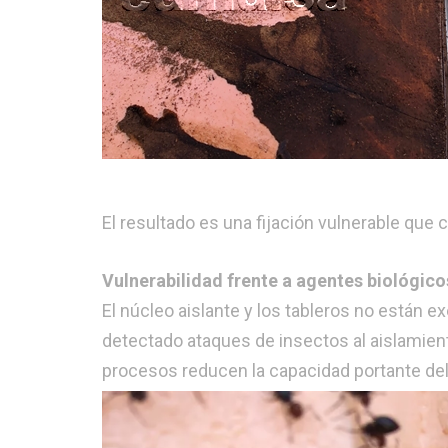
El resultado es una fijación vulnerable que 
Vulnerabilidad frente a agentes biológico
El núcleo aislante y los tableros no están e
detectado ataques de insectos al aislamien
procesos reducen la capacidad portante del 