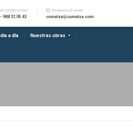
sin compromiso!
Envíanos un email
- 988 32 05 43
cumalsa@cumalsa.com
día a día
Nuestras obras