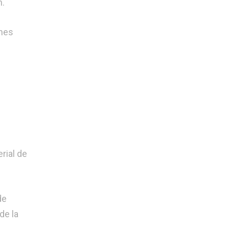
n.
ones
rial de
de
de la