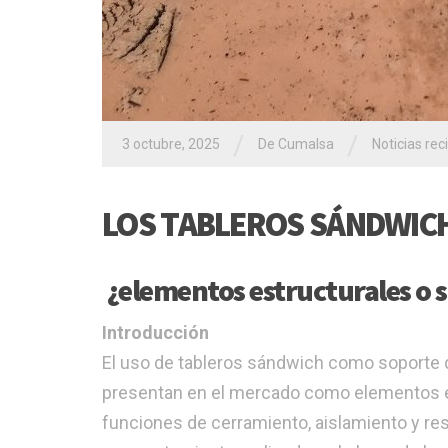
/
/
3 octubre, 2025
De Cumalsa
Noticias rec
LOS TABLEROS SÁNDWICH
¿elementos estructurales o 
Introducción
El uso de tableros sándwich como soporte d
presentan en el mercado como elementos e
funciones de cerramiento, aislamiento y res