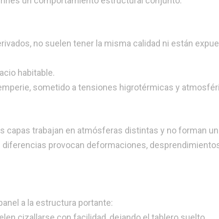
erirles un comportamiento estructural conjunto.
ivados, no suelen tener la misma calidad ni están expue
acio habitable.
ntemperie, sometido a tensiones higrotérmicas y atmosfér
as capas trabajan en atmósferas distintas y no forman un
tas diferencias provocan deformaciones, desprendimiento
panel a la estructura portante:
len cizallarse con facilidad, dejando el tablero suelto.