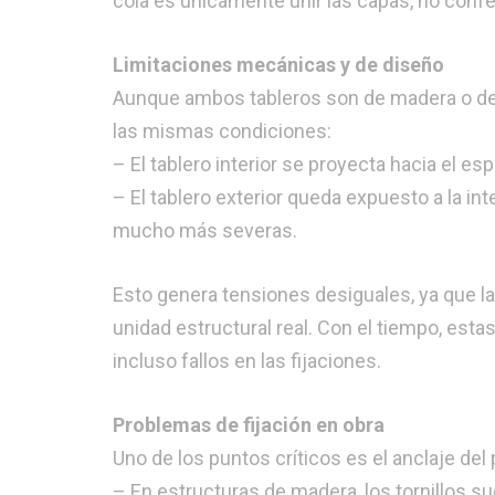
cola es únicamente unir las capas, no conf
Limitaciones mecánicas y de diseño
Aunque ambos tableros son de madera o der
las mismas condiciones:
– El tablero interior se proyecta hacia el esp
– El tablero exterior queda expuesto a la i
mucho más severas.
Esto genera tensiones desiguales, ya que l
unidad estructural real. Con el tiempo, es
incluso fallos en las fijaciones.
Problemas de fijación en obra
Uno de los puntos críticos es el anclaje del 
– En estructuras de madera, los tornillos sue