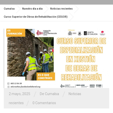
Cumalsa
Nuestro día a día
Noticias recientes
Curso Superior de Obras de Rehabilitación (CEGOR)
/
/
2 mayo, 2025
De Cumalsa
Noticias
/
recientes
0 Comentarios