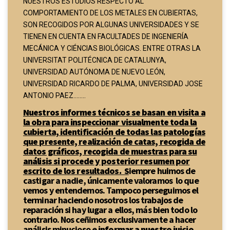
NUESTROS ESTUDIOS RESPECTO AL
COMPORTAMIENTO DE LOS METALES EN CUBIERTAS,
SON RECOGIDOS POR ALGUNAS UNIVERSIDADES Y SE
TIENEN EN CUENTA EN FACULTADES DE INGENIERÍA
MECÁNICA Y CIÉNCIAS BIOLÓGICAS. ENTRE OTRAS LA
UNIVERSITAT POLITÉCNICA DE CATALUNYA,
UNIVERSIDAD AUTÓNOMA DE NUEVO LEÓN,
UNIVERSIDAD RICARDO DE PALMA, UNIVERSIDAD JOSE
ANTONIO PAEZ........
Nuestros informes técnicos se basan en visita a
la obra para inspeccionar visualmente toda la
cubierta, identificación de todas las patologías
que presente, realización de catas, recogida de
datos gráficos, recogida de muestras para su
análisis si procede y posterior resumen por
escrito de los resultados. S
iempre huimos de
castigar a nadie, únicamente valoramos lo que
vemos y entendemos. Tampoco perseguimos el
terminar haciendo nosotros los trabajos de
reparación si hay lugar a ellos, más bien todo lo
contrario. Nos ceñimos exclusivamente a hacer
análisis minucioso e
informar a nuestro juicio.