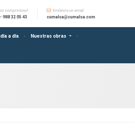
sin compromiso!
Envíanos un email
- 988 32 05 43
cumalsa@cumalsa.com
día a día
Nuestras obras