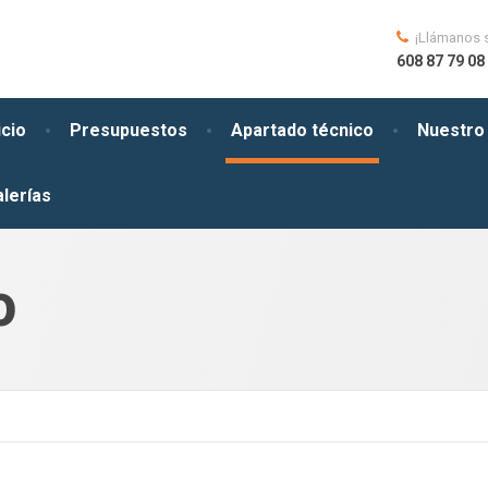
¡Llámanos 
608 87 79 08 
icio
Presupuestos
Apartado técnico
Nuestro 
lerías
O