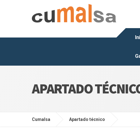
In
Ga
APARTADO TÉCNIC
Cumalsa
Apartado técnico